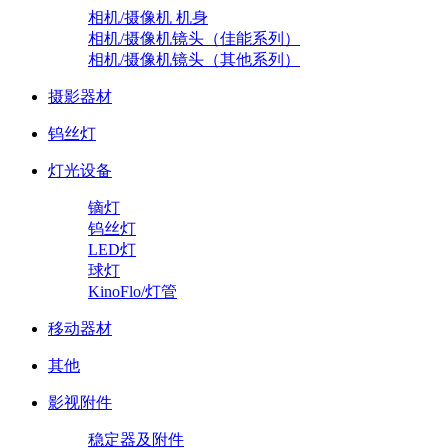
相机/摄像机 机身
相机/摄像机镜头（佳能系列）
相机/摄像机镜头（其他系列）
摄影器材
钨丝灯
灯光设备
镝灯
钨丝灯
LED灯
球灯
KinoFlo/灯管
移动器材
其他
影视附件
稳定器及附件