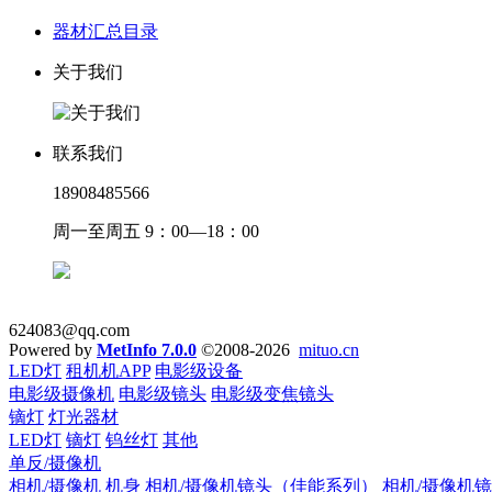
器材汇总目录
关于我们
联系我们
18908485566
周一至周五 9：00—18：00
624083@qq.com
Powered by
MetInfo 7.0.0
©2008-2026
mituo.cn
LED灯
租机机APP
电影级设备
电影级摄像机
电影级镜头
电影级变焦镜头
镝灯
灯光器材
LED灯
镝灯
钨丝灯
其他
单反/摄像机
相机/摄像机 机身
相机/摄像机镜头（佳能系列）
相机/摄像机