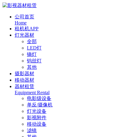
公司首页
Home
租机机APP
灯光器材
全部
LED灯
镝灯
钨丝灯
其他
摄影器材
移动器材
器材租赁
Equipment Rental
电影级设备
单反/摄像机
灯光设备
影视附件
移动设备
滤镜
其他