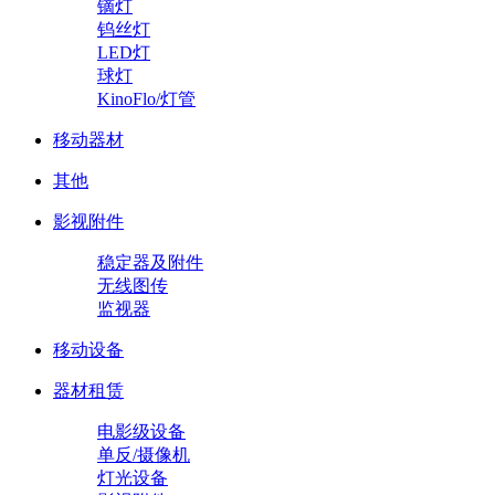
镝灯
钨丝灯
LED灯
球灯
KinoFlo/灯管
移动器材
其他
影视附件
稳定器及附件
无线图传
监视器
移动设备
器材租赁
电影级设备
单反/摄像机
灯光设备