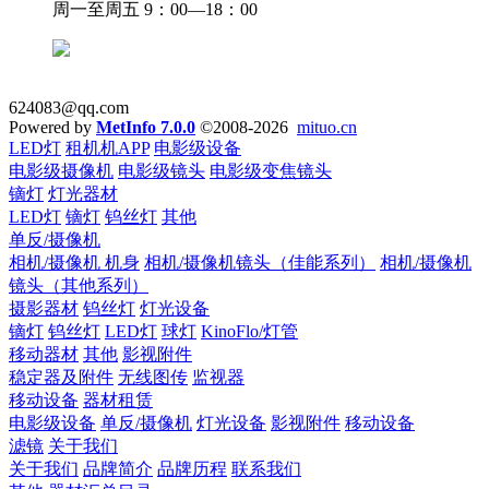
周一至周五 9：00—18：00
624083@qq.com
Powered by
MetInfo 7.0.0
©2008-2026
mituo.cn
LED灯
租机机APP
电影级设备
电影级摄像机
电影级镜头
电影级变焦镜头
镝灯
灯光器材
LED灯
镝灯
钨丝灯
其他
单反/摄像机
相机/摄像机 机身
相机/摄像机镜头（佳能系列）
相机/摄像机
镜头（其他系列）
摄影器材
钨丝灯
灯光设备
镝灯
钨丝灯
LED灯
球灯
KinoFlo/灯管
移动器材
其他
影视附件
稳定器及附件
无线图传
监视器
移动设备
器材租赁
电影级设备
单反/摄像机
灯光设备
影视附件
移动设备
滤镜
关于我们
关于我们
品牌简介
品牌历程
联系我们