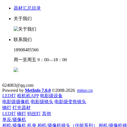
器材汇总目录
关于我们
联系我们
18908485566
周一至周五 9：00—18：00
624083@qq.com
Powered by
MetInfo 7.0.0
©2008-2026
mituo.cn
LED灯
租机机APP
电影级设备
电影级摄像机
电影级镜头
电影级变焦镜头
镝灯
灯光器材
LED灯
镝灯
钨丝灯
其他
单反/摄像机
相机/摄像机 机身
相机/摄像机镜头（佳能系列）
相机/摄像机