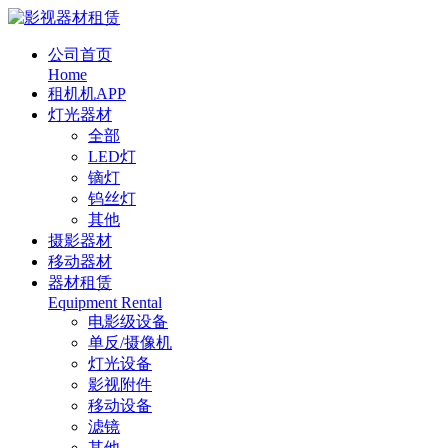
公司首页
Home
租机机APP
灯光器材
全部
LED灯
镝灯
钨丝灯
其他
摄影器材
移动器材
器材租赁
Equipment Rental
电影级设备
单反/摄像机
灯光设备
影视附件
移动设备
滤镜
其他