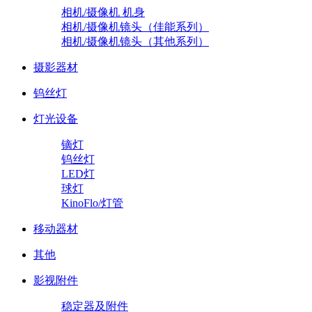
相机/摄像机 机身
相机/摄像机镜头（佳能系列）
相机/摄像机镜头（其他系列）
摄影器材
钨丝灯
灯光设备
镝灯
钨丝灯
LED灯
球灯
KinoFlo/灯管
移动器材
其他
影视附件
稳定器及附件