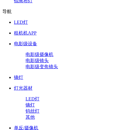
锐鹰布灯
导航
LED灯
租机机APP
电影级设备
电影级摄像机
电影级镜头
电影级变焦镜头
镝灯
灯光器材
LED灯
镝灯
钨丝灯
其他
单反/摄像机