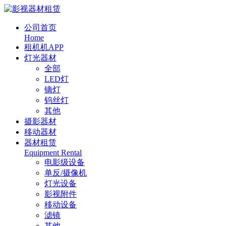
公司首页
Home
租机机APP
灯光器材
全部
LED灯
镝灯
钨丝灯
其他
摄影器材
移动器材
器材租赁
Equipment Rental
电影级设备
单反/摄像机
灯光设备
影视附件
移动设备
滤镜
其他